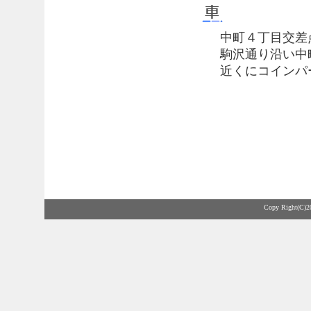
中町４丁目交差点(
駒沢通り沿い中町
近くにコインパー
Copy Right(C)