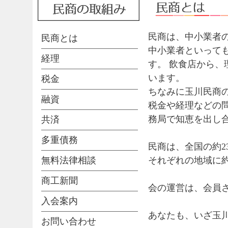
民商は、中小業者
民商とは
中小業者といって
経理
す。 飲食店から、
います。
税金
ちなみに玉川民商
融資
税金や経理などの問
務局で知恵を出し
共済
多重債務
民商は、全国の約2
無料法律相談
それぞれの地域に約
商工新聞
会の運営は、会員
入会案内
あなたも、いざ玉
お問い合わせ